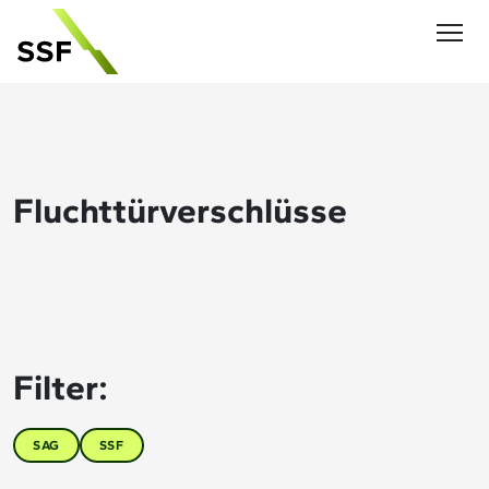
Fluchttürverschlüsse
Filter:
SAG
SSF